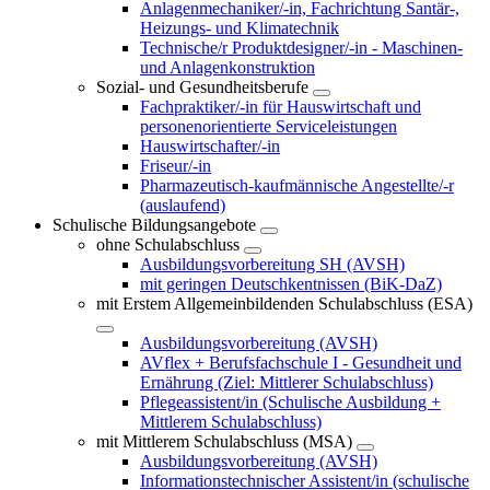
Anlagenmechaniker/-in, Fachrichtung Santär-,
Heizungs- und Klimatechnik
Technische/r Produktdesigner/-in - Maschinen-
und Anlagenkonstruktion
Sozial- und Gesundheitsberufe
Fachpraktiker/-in für Hauswirtschaft und
personenorientierte Serviceleistungen
Hauswirtschafter/-in
Friseur/-in
Pharmazeutisch-kaufmännische Angestellte/-r
(auslaufend)
Schulische Bildungsangebote
ohne Schulabschluss
Ausbildungsvorbereitung SH (AVSH)
mit geringen Deutschkentnissen (BiK-DaZ)
mit Erstem Allgemeinbildenden Schulabschluss (ESA)
Ausbildungsvorbereitung (AVSH)
AVflex + Berufsfachschule I - Gesundheit und
Ernährung (Ziel: Mittlerer Schulabschluss)
Pflegeassistent/in (Schulische Ausbildung +
Mittlerem Schulabschluss)
mit Mittlerem Schulabschluss (MSA)
Ausbildungsvorbereitung (AVSH)
Informationstechnischer Assistent/in (schulische