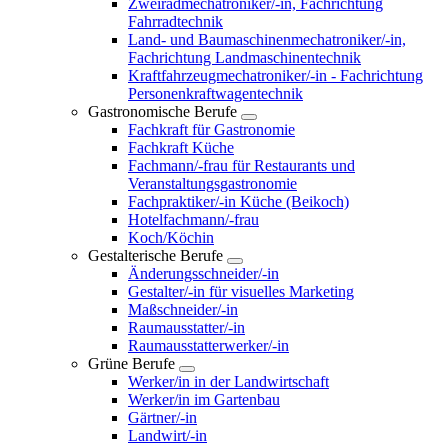
Zweiradmechatroniker/-in, Fachrichtung
Fahrradtechnik
Land- und Baumaschinenmechatroniker/-in,
Fachrichtung Landmaschinentechnik
Kraftfahrzeugmechatroniker/-in - Fachrichtung
Personenkraftwagentechnik
Gastronomische Berufe
Fachkraft für Gastronomie
Fachkraft Küche
Fachmann/-frau für Restaurants und
Veranstaltungsgastronomie
Fachpraktiker/-in Küche (Beikoch)
Hotelfachmann/-frau
Koch/Köchin
Gestalterische Berufe
Änderungsschneider/-in
Gestalter/-in für visuelles Marketing
Maßschneider/-in
Raumausstatter/-in
Raumausstatterwerker/-in
Grüne Berufe
Werker/in in der Landwirtschaft
Werker/in im Gartenbau
Gärtner/-in
Landwirt/-in