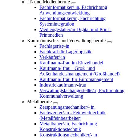
IT- und Medienberufe
Fachinformatiker/-in, Fachrichtung
Anwendungsentwicklung
Fachinformatiker/in, Fachrichtung
Systemintegration
Mediengestalter/in Digital und Print -
Printmedien
Kaufmännische- und Verwaltungsberufe
Fachlagerist/-in
Fachkraft für Lagerlogistik
Verkäufer/-in
Kaufmann/-frau im Einzelhandel
Kaufmann/-frau - Groß- und
Außenhandelsmanagement (Großhandel)
Kaufmann/-frau für Büromanagement
Industriekaufmann/-frau
Verwaltungsfachangestellte/-r, Fachrichtung
Kommunalverwaltung
Metallberufe
Zerspanungsmechaniker/- in
Fachwerker/-in - Feinwerktechnik
(Metallfeinbearbeiter)
Metallbauer/-in, Fachrichtung
Konstruktionstechnik
Konstruktionsmechaniker/- in