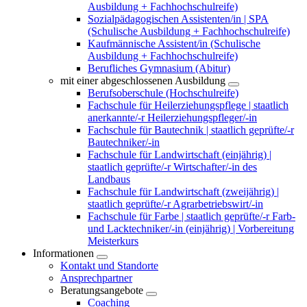
Ausbildung + Fachhochschulreife)
Sozialpädagogischen Assistenten/in | SPA
(Schulische Ausbildung + Fachhochschulreife)
Kaufmännische Assistent/in (Schulische
Ausbildung + Fachhochschulreife)
Berufliches Gymnasium (Abitur)
mit einer abgeschlossenen Ausbildung
Berufsoberschule (Hochschulreife)
Fachschule für Heilerziehungspflege | staatlich
anerkannte/-r Heilerziehungspfleger/-in
Fachschule für Bautechnik | staatlich geprüfte/-r
Bautechniker/-in
Fachschule für Landwirtschaft (einjährig) |
staatlich geprüfte/-r Wirtschafter/-in des
Landbaus
Fachschule für Landwirtschaft (zweijährig) |
staatlich geprüfte/-r Agrarbetriebswirt/-in
Fachschule für Farbe | staatlich geprüfte/-r Farb-
und Lacktechniker/-in (einjährig) | Vorbereitung
Meisterkurs
Informationen
Kontakt und Standorte
Ansprechpartner
Beratungsangebote
Coaching