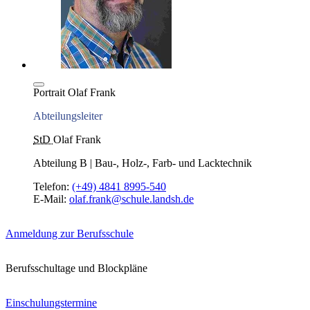
Portrait Olaf Frank
Abteilungsleiter
StD
Olaf Frank
Abteilung B | Bau-, Holz-, Farb- und Lacktechnik
Telefon:
(+49) 4841 8995-540
E-Mail:
olaf.frank@schule.landsh.de
Anmeldung zur Berufsschule
Berufsschultage und Blockpläne
Einschulungstermine