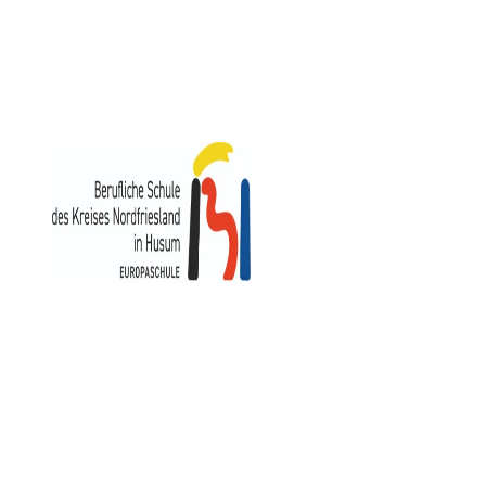
https://www.bs-husum.de
Berufliche Schule
des Kreises Nordfriesland in Husum
Herzog-Adolf-Straße 3
25813 Husum
Kontakt
Impressum