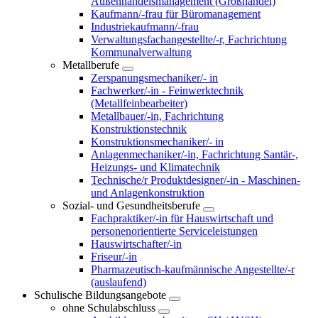
Außenhandelsmanagement (Großhandel)
Kaufmann/-frau für Büromanagement
Industriekaufmann/-frau
Verwaltungsfachangestellte/-r, Fachrichtung
Kommunalverwaltung
Metallberufe
Zerspanungsmechaniker/- in
Fachwerker/-in - Feinwerktechnik
(Metallfeinbearbeiter)
Metallbauer/-in, Fachrichtung
Konstruktionstechnik
Konstruktionsmechaniker/- in
Anlagenmechaniker/-in, Fachrichtung Santär-,
Heizungs- und Klimatechnik
Technische/r Produktdesigner/-in - Maschinen-
und Anlagenkonstruktion
Sozial- und Gesundheitsberufe
Fachpraktiker/-in für Hauswirtschaft und
personenorientierte Serviceleistungen
Hauswirtschafter/-in
Friseur/-in
Pharmazeutisch-kaufmännische Angestellte/-r
(auslaufend)
Schulische Bildungsangebote
ohne Schulabschluss