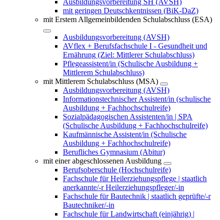
Ausbildungsvorbereitung SH (AVSH)
mit geringen Deutschkentnissen (BiK-DaZ)
mit Erstem Allgemeinbildenden Schulabschluss (ESA)
Ausbildungsvorbereitung (AVSH)
AVflex + Berufsfachschule I - Gesundheit und
Ernährung (Ziel: Mittlerer Schulabschluss)
Pflegeassistent/in (Schulische Ausbildung +
Mittlerem Schulabschluss)
mit Mittlerem Schulabschluss (MSA)
Ausbildungsvorbereitung (AVSH)
Informationstechnischer Assistent/in (schulische
Ausbildung + Fachhochschulreife)
Sozialpädagogischen Assistenten/in | SPA
(Schulische Ausbildung + Fachhochschulreife)
Kaufmännische Assistent/in (Schulische
Ausbildung + Fachhochschulreife)
Berufliches Gymnasium (Abitur)
mit einer abgeschlossenen Ausbildung
Berufsoberschule (Hochschulreife)
Fachschule für Heilerziehungspflege | staatlich
anerkannte/-r Heilerziehungspfleger/-in
Fachschule für Bautechnik | staatlich geprüfte/-r
Bautechniker/-in
Fachschule für Landwirtschaft (einjährig) |