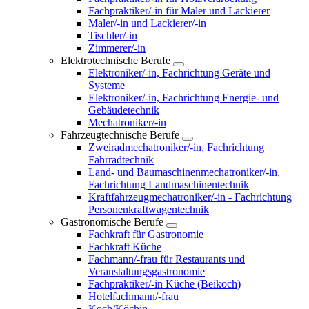
Fachpraktiker/-in für Maler und Lackierer
Maler/-in und Lackierer/-in
Tischler/-in
Zimmerer/-in
Elektrotechnische Berufe
Elektroniker/-in, Fachrichtung Geräte und
Systeme
Elektroniker/-in, Fachrichtung Energie- und
Gebäudetechnik
Mechatroniker/-in
Fahrzeugtechnische Berufe
Zweiradmechatroniker/-in, Fachrichtung
Fahrradtechnik
Land- und Baumaschinenmechatroniker/-in,
Fachrichtung Landmaschinentechnik
Kraftfahrzeugmechatroniker/-in - Fachrichtung
Personenkraftwagentechnik
Gastronomische Berufe
Fachkraft für Gastronomie
Fachkraft Küche
Fachmann/-frau für Restaurants und
Veranstaltungsgastronomie
Fachpraktiker/-in Küche (Beikoch)
Hotelfachmann/-frau
Koch/Köchin