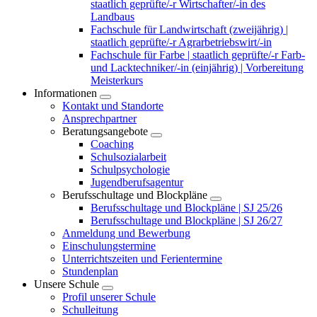
staatlich geprüfte/-r Wirtschafter/-in des
Landbaus
Fachschule für Landwirtschaft (zweijährig) |
staatlich geprüfte/-r Agrarbetriebswirt/-in
Fachschule für Farbe | staatlich geprüfte/-r Farb-
und Lacktechniker/-in (einjährig) | Vorbereitung
Meisterkurs
Informationen
Kontakt und Standorte
Ansprechpartner
Beratungsangebote
Coaching
Schulsozialarbeit
Schulpsychologie
Jugendberufsagentur
Berufsschultage und Blockpläne
Berufsschultage und Blockpläne | SJ 25/26
Berufsschultage und Blockpläne | SJ 26/27
Anmeldung und Bewerbung
Einschulungstermine
Unterrichtszeiten und Ferientermine
Stundenplan
Unsere Schule
Profil unserer Schule
Schulleitung