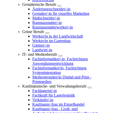
Gestalterische Berufe
Änderungsschneider/-in
Gestalter/-in für visuelles Marketing
Maßschneider/-in
Raumausstatter/-in
Raumausstatterwerker/-in
Grüne Berufe
Werker/in in der Landwirtschaft
Werker/in im Gartenbau
Gärtner/-in
Landwirt/-in
IT- und Medienberufe
Fachinformatiker/-in, Fachrichtung
Anwendungsentwicklung
Fachinformatiker/in, Fachrichtung
Systemintegration
Mediengestalter/in Digital und Print -
Printmedien
Kaufmännische- und Verwaltungsberufe
Fachlagerist/-in
Fachkraft für Lagerlogistik
Verkäufer/-in
Kaufmann/-frau im Einzelhandel
Kaufmann/-frau - Groß- und