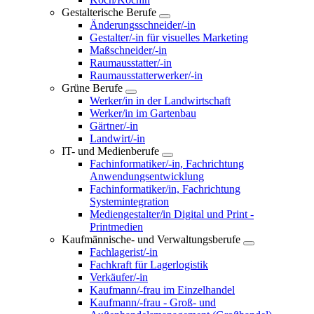
Gestalterische Berufe
Änderungsschneider/-in
Gestalter/-in für visuelles Marketing
Maßschneider/-in
Raumausstatter/-in
Raumausstatterwerker/-in
Grüne Berufe
Werker/in in der Landwirtschaft
Werker/in im Gartenbau
Gärtner/-in
Landwirt/-in
IT- und Medienberufe
Fachinformatiker/-in, Fachrichtung
Anwendungsentwicklung
Fachinformatiker/in, Fachrichtung
Systemintegration
Mediengestalter/in Digital und Print -
Printmedien
Kaufmännische- und Verwaltungsberufe
Fachlagerist/-in
Fachkraft für Lagerlogistik
Verkäufer/-in
Kaufmann/-frau im Einzelhandel
Kaufmann/-frau - Groß- und