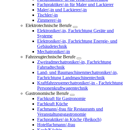
Fachpraktiker/-in für Maler und Lackierer
Maler/-in und Lackierer/-in
Tischler/-in
Zimmerer/-in
Elektrotechnische Berufe
Elektroniker/-in, Fachrichtung Geräte und
Systeme
Elektroniker/-in, Fachrichtung Energie- und
Gebäudetechnik
Mechatroniker/-in
Fahrzeugtechnische Berufe
Zweiradmechatroniker/-in, Fachrichtung
Fahrradtechnik
Land- und Baumaschinenmechatroniker/-in,
Fachrichtung Landmaschinentechnik
Kraftfahrzeugmechatroniker/-in - Fachrichtung
Personenkraftwagentechnik
Gastronomische Berufe
Fachkraft für Gastronomie
Fachkraft Küche
Fachmann/-frau für Restaurants und
Veranstaltungsgastronomie
Fachpraktiker/-in Küche (Beikoch)
Hotelfachmann/-frau
Koch/Köchin