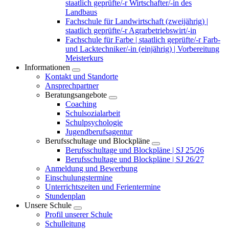
staatlich geprüfte/-r Wirtschafter/-in des
Landbaus
Fachschule für Landwirtschaft (zweijährig) |
staatlich geprüfte/-r Agrarbetriebswirt/-in
Fachschule für Farbe | staatlich geprüfte/-r Farb-
und Lacktechniker/-in (einjährig) | Vorbereitung
Meisterkurs
Informationen
Kontakt und Standorte
Ansprechpartner
Beratungsangebote
Coaching
Schulsozialarbeit
Schulpsychologie
Jugendberufsagentur
Berufsschultage und Blockpläne
Berufsschultage und Blockpläne | SJ 25/26
Berufsschultage und Blockpläne | SJ 26/27
Anmeldung und Bewerbung
Einschulungstermine
Unterrichtszeiten und Ferientermine
Stundenplan
Unsere Schule
Profil unserer Schule
Schulleitung