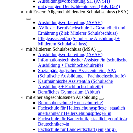
Ausbildungsvorbereitung SH (AVSH)
mit geringen Deutschkentnissen (BiK-DaZ)
mit Erstem Allgemeinbildenden Schulabschluss (ESA)
Ausbildungsvorbereitung (AVSH)
AVflex + Berufsfachschule I - Gesundheit und
Ernährung (Ziel: Mittlerer Schulabschluss)
Pflegeassistent/in (Schulische Ausbildung +
Mittlerem Schulabschluss)
mit Mittlerem Schulabschluss (MSA)
Ausbildungsvorbereitung (AVSH)
Informationstechnischer Assistent/in (schulische
Ausbildung + Fachhochschulreife)
Sozialpädagogischen Assistenten/in | SPA
(Schulische Ausbildung + Fachhochschulreife)
Kaufmännische Assistent/in (Schulische
Ausbildung + Fachhochschulreife)
Berufliches Gymnasium (Abitur)
mit einer abgeschlossenen Ausbildung
Berufsoberschule (Hochschulreife)
Fachschule für Heilerziehungspflege | staatlich
anerkannte/-r Heilerziehungspfleger/-in
Fachschule für Bautechnik | staatlich geprüfte/-r
Bautechniker/-in
Fachschule für Landwirtschaft (einjährig) |