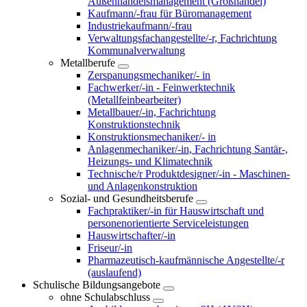
Außenhandelsmanagement (Großhandel)
Kaufmann/-frau für Büromanagement
Industriekaufmann/-frau
Verwaltungsfachangestellte/-r, Fachrichtung
Kommunalverwaltung
Metallberufe
Zerspanungsmechaniker/- in
Fachwerker/-in - Feinwerktechnik
(Metallfeinbearbeiter)
Metallbauer/-in, Fachrichtung
Konstruktionstechnik
Konstruktionsmechaniker/- in
Anlagenmechaniker/-in, Fachrichtung Santär-,
Heizungs- und Klimatechnik
Technische/r Produktdesigner/-in - Maschinen-
und Anlagenkonstruktion
Sozial- und Gesundheitsberufe
Fachpraktiker/-in für Hauswirtschaft und
personenorientierte Serviceleistungen
Hauswirtschafter/-in
Friseur/-in
Pharmazeutisch-kaufmännische Angestellte/-r
(auslaufend)
Schulische Bildungsangebote
ohne Schulabschluss