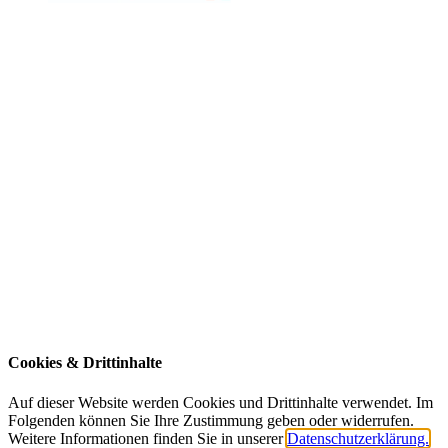
https://www.bs-husum.de
Berufliche Schule
des Kreises Nordfriesland in Husum
Herzog-Adolf-Straße 3
25813 Husum
Kontakt
Impressum
Datenschutz
Suche
Barrierefreiheit
News | Blog
Cookies & Drittinhalte
Auf dieser Website werden Cookies und Drittinhalte verwendet. Im
Folgenden können Sie Ihre Zustimmung geben oder widerrufen.
Weitere Informationen finden Sie in unserer
Datenschutzerklärung.