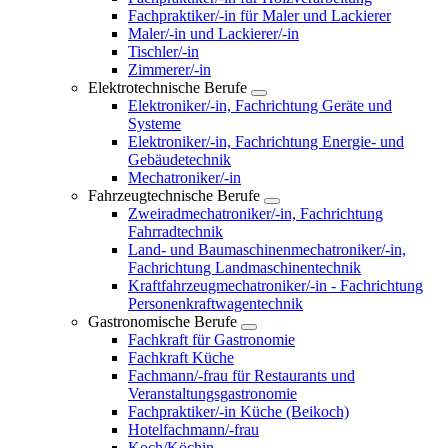
Fachpraktiker/-in für Maler und Lackierer
Maler/-in und Lackierer/-in
Tischler/-in
Zimmerer/-in
Elektrotechnische Berufe
Elektroniker/-in, Fachrichtung Geräte und
Systeme
Elektroniker/-in, Fachrichtung Energie- und
Gebäudetechnik
Mechatroniker/-in
Fahrzeugtechnische Berufe
Zweiradmechatroniker/-in, Fachrichtung
Fahrradtechnik
Land- und Baumaschinenmechatroniker/-in,
Fachrichtung Landmaschinentechnik
Kraftfahrzeugmechatroniker/-in - Fachrichtung
Personenkraftwagentechnik
Gastronomische Berufe
Fachkraft für Gastronomie
Fachkraft Küche
Fachmann/-frau für Restaurants und
Veranstaltungsgastronomie
Fachpraktiker/-in Küche (Beikoch)
Hotelfachmann/-frau
Koch/Köchin