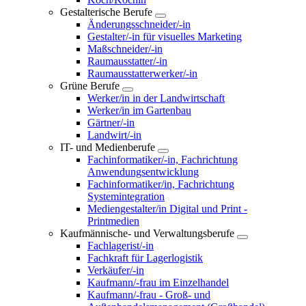
Gestalterische Berufe
Änderungsschneider/-in
Gestalter/-in für visuelles Marketing
Maßschneider/-in
Raumausstatter/-in
Raumausstatterwerker/-in
Grüne Berufe
Werker/in in der Landwirtschaft
Werker/in im Gartenbau
Gärtner/-in
Landwirt/-in
IT- und Medienberufe
Fachinformatiker/-in, Fachrichtung
Anwendungsentwicklung
Fachinformatiker/in, Fachrichtung
Systemintegration
Mediengestalter/in Digital und Print -
Printmedien
Kaufmännische- und Verwaltungsberufe
Fachlagerist/-in
Fachkraft für Lagerlogistik
Verkäufer/-in
Kaufmann/-frau im Einzelhandel
Kaufmann/-frau - Groß- und