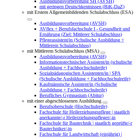
Ausbildungsvorbereitung SH (AVSH)
mit geringen Deutschkentnissen (BiK-DaZ)
mit Erstem Allgemeinbildenden Schulabschluss (ESA)
Ausbildungsvorbereitung (AVSH)
AVflex + Berufsfachschule I - Gesundheit und
Ernährung (Ziel: Mittlerer Schulabschluss)
Pflegeassistent/in (Schulische Ausbildung +
Mittlerem Schulabschluss)
mit Mittlerem Schulabschluss (MSA)
Ausbildungsvorbereitung (AVSH)
Informationstechnischer Assistent/in (schulische
Ausbildung + Fachhochschulreife)
Sozialpädagogischen Assistenten/in | SPA
(Schulische Ausbildung + Fachhochschulreife)
Kaufmännische Assistent/in (Schulische
Ausbildung + Fachhochschulreife)
Berufliches Gymnasium (Abitur)
mit einer abgeschlossenen Ausbildung
Berufsoberschule (Hochschulreife)
Fachschule für Heilerziehungspflege | staatlich
anerkannte/-r Heilerziehungspfleger/-in
Fachschule für Bautechnik | staatlich geprüfte/-r
Bautechniker/-in
Fachschule für Landwirtschaft (einjährig) |