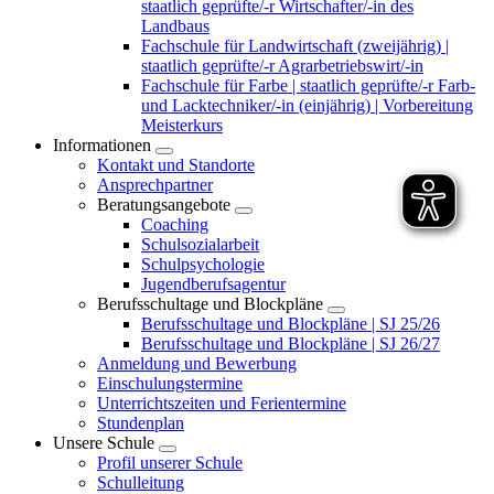
staatlich geprüfte/-r Wirtschafter/-in des
Landbaus
Fachschule für Landwirtschaft (zweijährig) |
staatlich geprüfte/-r Agrarbetriebswirt/-in
Fachschule für Farbe | staatlich geprüfte/-r Farb-
und Lacktechniker/-in (einjährig) | Vorbereitung
Meisterkurs
Informationen
Kontakt und Standorte
Ansprechpartner
Beratungsangebote
Coaching
Schulsozialarbeit
Schulpsychologie
Jugendberufsagentur
Berufsschultage und Blockpläne
Berufsschultage und Blockpläne | SJ 25/26
Berufsschultage und Blockpläne | SJ 26/27
Anmeldung und Bewerbung
Einschulungstermine
Unterrichtszeiten und Ferientermine
Stundenplan
Unsere Schule
Profil unserer Schule
Schulleitung