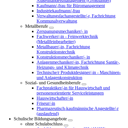
Außenhandelsmanagement (Großhandel)
Kaufmann/-frau für Büromanagement
Industriekaufmann/-frau
Verwaltungsfachangestellte/-r, Fachrichtung
Kommunalverwaltung
Metallberufe
Zerspanungsmechaniker/- in
Fachwerker/-in - Feinwerktechnik
(Metallfeinbearbeiter)
Metallbauer/-in, Fachrichtung
Konstruktionstechnik
Konstruktionsmechaniker/- in
Anlagenmechaniker/-in, Fachrichtung Santär-,
Heizungs- und Klimatechnik
Technische/r Produktdesigner/-in - Maschinen-
und Anlagenkonstruktion
Sozial- und Gesundheitsberufe
Fachpraktiker/-in für Hauswirtschaft und
personenorientierte Serviceleistungen
Hauswirtschafter/-in
Friseur/-in
Pharmazeutisch-kaufmännische Angestellte/-r
(auslaufend)
Schulische Bildungsangebote
ohne Schulabschluss