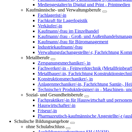
Mediengestalter/in Digital und Print - Printmedien
Kaufmännische- und Verwaltungsberufe
Fachlagerist/-in
Fachkraft für Lagerlogistik
Verkäufer/-in
Kaufmann/-frau im Einzelhandel
Kaufmann/-frau - Groß- und Außenhandelsmanag
Kaufmann/-frau für Büromanagement
Industriekaufmann/-frau
Verwaltungsfachangestellte/-r, Fachrichtung Kom
Metallberufe
Zerspanungsmechaniker/- in
Fachwerker/-in - Feinwerktechnik (Metallfeinbearb
Metallbauer/-in, Fachrichtung Konstruktionstechni
Konstruktionsmechaniker/- in
Anlagenmechaniker/-in, Fachrichtung Santär-, He
Technische/r Produktdesigner/-in - Maschinen- un
Sozial- und Gesundheitsberufe
Fachpraktiker/-in für Hauswirtschaft und personeno
Hauswirtschafter/-in
Friseur/-in
Pharmazeutisch-kaufmännische Angestellte/-r (aus
Schulische Bildungsangebote
ohne Schulabschluss
Ausbildungsvorbereitung SH (AVSH)