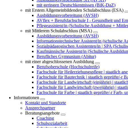
mit geringen Deutschkentnissen (BiK-DaZ)
mit Erstem Allgemeinbildenden Schulabschluss (ESA)
Ausbildungsvorbereitung (AVSH)
AVflex + Berufsfachschule I - Gesundheit und Ernä
Pflegeassistent/in (Schulische Ausbildung + Mittl
mit Mittlerem Schulabschluss (MSA)
Ausbildungsvorbereitung (AVSH)
Informationstechnischer Assistent/in (schulische 
Sozialpädagogischen Assistenten/in | SPA (Schuli
Kaufmännische Assistent/in (Schulische Ausbildu
Berufliches Gymnasium (Abitur)
mit einer abgeschlossenen Ausbildung
Berufsoberschule (Hochschulreife)
Fachschule für Heilerziehungspflege | staatlich ane
Fachschule für Bautechnik | staatlich geprüfte/-r B
Fachschule für Landwirtschaft (einjährig) | staatli
Fachschule für Landwirtschaft (zweijährig) | staatli
Fachschule für Farbe | staatlich geprüfte/-r Farb- 
Informationen
Kontakt und Standorte
Ansprechpartner
Beratungsangebote
Coaching
Schulsozialarbeit