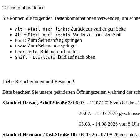
Tastenkombinationen
Sie können die folgenden Tastenkombinationen verwenden, um schnel
+
: Zurück zur vorherigen Seite
Alt
Pfeil nach links
+
: Weiter zur nächsten Seite
Alt
Pfeil nach rechts
: Zum Seitenanfang springen
Pos1
: Zum Seitenende springen
Ende
: Bildlauf nach unten
Leertaste
+
: Bildlauf nach oben
Shift
Leertaste
Erreichbarkeit während der Sommferferien 2026
Liebe Besucherinnen und Besucher!
Bitte beachten Sie unsere geänderten Öffnungszeiten während der sc
Standort Herzog-Adolf-Straße 3
: 06.07. - 17.07.2026 von 8 Uhr - 
20.07. - 31.07.2026 geschlosse
03.08. - 14.08.2026 von 8 Uhr - 12 Uh
Standort Hermann-Tast-Straße 10:
09.07.26 - 07.08.26 geschloss