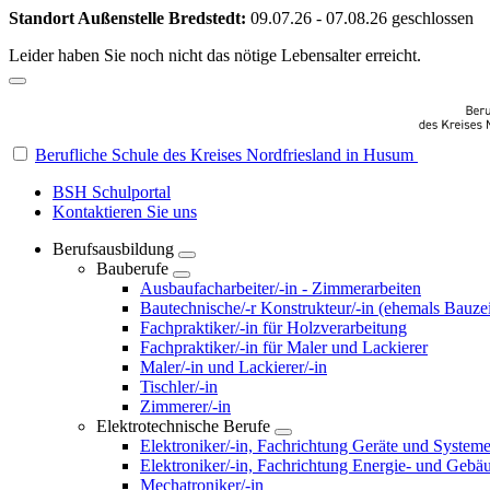
Standort Außenstelle Bredstedt:
09.07.26 - 07.08.26 geschlossen
Leider haben Sie noch nicht das nötige Lebensalter erreicht.
Berufliche Schule des Kreises Nordfriesland in Husum
BSH Schulportal
Kontaktieren Sie uns
Berufsausbildung
Bauberufe
Ausbaufacharbeiter/-in - Zimmerarbeiten
Bautechnische/-r Konstrukteur/-in (ehemals Bauzei
Fachpraktiker/-in für Holzverarbeitung
Fachpraktiker/-in für Maler und Lackierer
Maler/-in und Lackierer/-in
Tischler/-in
Zimmerer/-in
Elektrotechnische Berufe
Elektroniker/-in, Fachrichtung Geräte und System
Elektroniker/-in, Fachrichtung Energie- und Gebä
Mechatroniker/-in