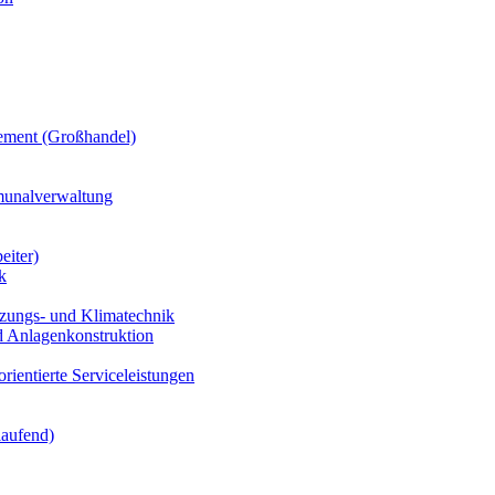
ement (Großhandel)
munalverwaltung
eiter)
k
izungs- und Klimatechnik
d Anlagenkonstruktion
rientierte Serviceleistungen
laufend)