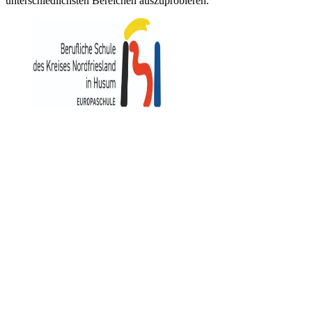
unterschiedlichsten Bereichen auszuprobieren.
https://www.bs-husum.de
Berufliche Schule
des Kreises Nordfriesland in Husum
Herzog-Adolf-Straße 3
25813 Husum
Kontakt
Impressum
Datenschutz
Suche
Barrierefreiheit