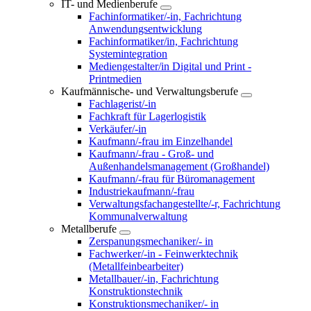
IT- und Medienberufe
Fachinformatiker/-in, Fachrichtung
Anwendungsentwicklung
Fachinformatiker/in, Fachrichtung
Systemintegration
Mediengestalter/in Digital und Print -
Printmedien
Kaufmännische- und Verwaltungsberufe
Fachlagerist/-in
Fachkraft für Lagerlogistik
Verkäufer/-in
Kaufmann/-frau im Einzelhandel
Kaufmann/-frau - Groß- und
Außenhandelsmanagement (Großhandel)
Kaufmann/-frau für Büromanagement
Industriekaufmann/-frau
Verwaltungsfachangestellte/-r, Fachrichtung
Kommunalverwaltung
Metallberufe
Zerspanungsmechaniker/- in
Fachwerker/-in - Feinwerktechnik
(Metallfeinbearbeiter)
Metallbauer/-in, Fachrichtung
Konstruktionstechnik
Konstruktionsmechaniker/- in