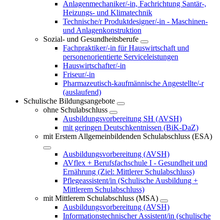
Anlagenmechaniker/-in, Fachrichtung Santär-,
Heizungs- und Klimatechnik
Technische/r Produktdesigner/-in - Maschinen-
und Anlagenkonstruktion
Sozial- und Gesundheitsberufe
Fachpraktiker/-in für Hauswirtschaft und
personenorientierte Serviceleistungen
Hauswirtschafter/-in
Friseur/-in
Pharmazeutisch-kaufmännische Angestellte/-r
(auslaufend)
Schulische Bildungsangebote
ohne Schulabschluss
Ausbildungsvorbereitung SH (AVSH)
mit geringen Deutschkentnissen (BiK-DaZ)
mit Erstem Allgemeinbildenden Schulabschluss (ESA)
Ausbildungsvorbereitung (AVSH)
AVflex + Berufsfachschule I - Gesundheit und
Ernährung (Ziel: Mittlerer Schulabschluss)
Pflegeassistent/in (Schulische Ausbildung +
Mittlerem Schulabschluss)
mit Mittlerem Schulabschluss (MSA)
Ausbildungsvorbereitung (AVSH)
Informationstechnischer Assistent/in (schulische