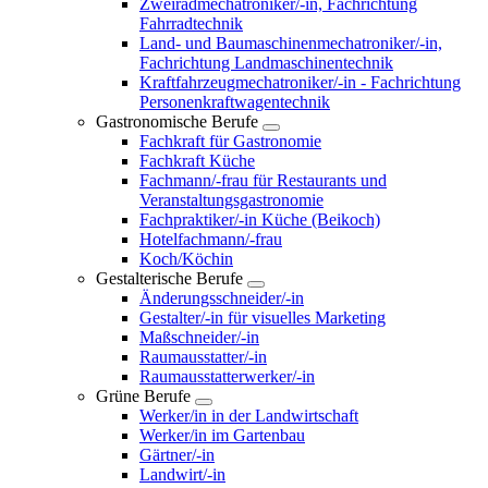
Zweiradmechatroniker/-in, Fachrichtung
Fahrradtechnik
Land- und Baumaschinenmechatroniker/-in,
Fachrichtung Landmaschinentechnik
Kraftfahrzeugmechatroniker/-in - Fachrichtung
Personenkraftwagentechnik
Gastronomische Berufe
Fachkraft für Gastronomie
Fachkraft Küche
Fachmann/-frau für Restaurants und
Veranstaltungsgastronomie
Fachpraktiker/-in Küche (Beikoch)
Hotelfachmann/-frau
Koch/Köchin
Gestalterische Berufe
Änderungsschneider/-in
Gestalter/-in für visuelles Marketing
Maßschneider/-in
Raumausstatter/-in
Raumausstatterwerker/-in
Grüne Berufe
Werker/in in der Landwirtschaft
Werker/in im Gartenbau
Gärtner/-in
Landwirt/-in