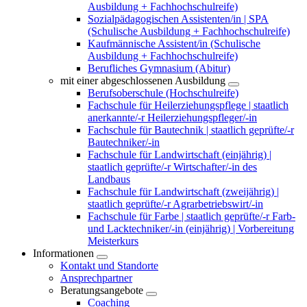
Ausbildung + Fachhochschulreife)
Sozialpädagogischen Assistenten/in | SPA
(Schulische Ausbildung + Fachhochschulreife)
Kaufmännische Assistent/in (Schulische
Ausbildung + Fachhochschulreife)
Berufliches Gymnasium (Abitur)
mit einer abgeschlossenen Ausbildung
Berufsoberschule (Hochschulreife)
Fachschule für Heilerziehungspflege | staatlich
anerkannte/-r Heilerziehungspfleger/-in
Fachschule für Bautechnik | staatlich geprüfte/-r
Bautechniker/-in
Fachschule für Landwirtschaft (einjährig) |
staatlich geprüfte/-r Wirtschafter/-in des
Landbaus
Fachschule für Landwirtschaft (zweijährig) |
staatlich geprüfte/-r Agrarbetriebswirt/-in
Fachschule für Farbe | staatlich geprüfte/-r Farb-
und Lacktechniker/-in (einjährig) | Vorbereitung
Meisterkurs
Informationen
Kontakt und Standorte
Ansprechpartner
Beratungsangebote
Coaching